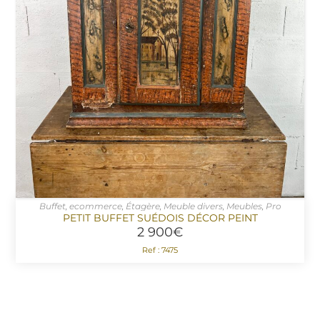
Buffet
,
ecommerce
,
Étagère
,
Meuble divers
,
Meubles
,
Pro
AJOUTER AU PANIER
PETIT BUFFET SUÉDOIS DÉCOR PEINT
2 900
€
Ref : 7475