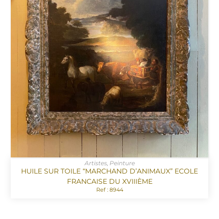
Artistes
,
Peinture
HUILE SUR TOILE “MARCHAND D’ANIMAUX” ECOLE
FRANCAISE DU XVIIIÈME
Ref : 8944