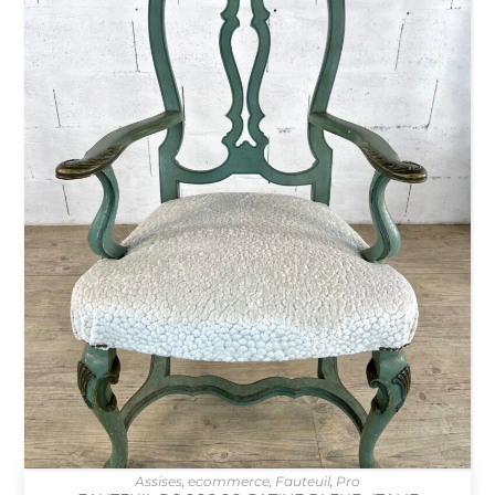
Assises
,
ecommerce
,
Fauteuil
,
Pro
AJOUTER AU PANIER