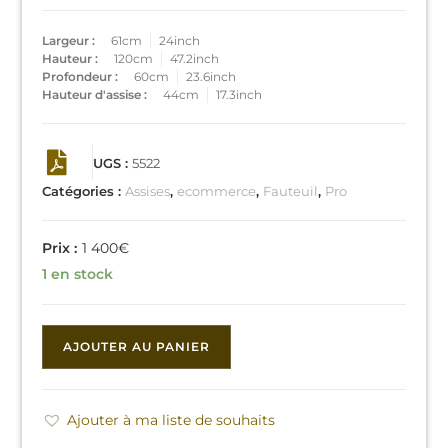
Largeur :
61cm
24inch
Hauteur :
120cm
47.2inch
Profondeur :
60cm
23.6inch
Hauteur d'assise :
44cm
17.3inch
UGS :
5522
Catégories :
Assises
,
ecommerce
,
Fauteuil
,
Pro
1 400
€
1 en stock
AJOUTER AU PANIER
Ajouter à ma liste de souhaits