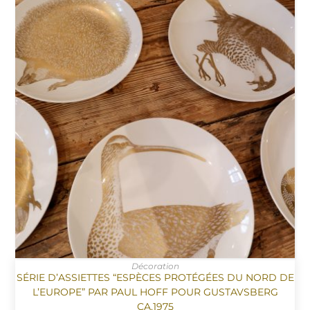
Décoration
SÉRIE D’ASSIETTES “ESPÈCES PROTÉGÉES DU NORD DE
L’EUROPE” PAR PAUL HOFF POUR GUSTAVSBERG
CA.1975