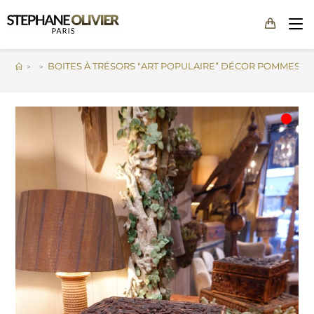
BOITES À TRÉSORS “ART POPULAIRE” DÉCOR POMMES DE P
>
>