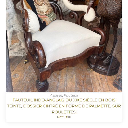
Assises
,
Fauteuil
FAUTEUIL INDO-ANGLAIS DU XIXE SIÈCLE EN BOIS
TEINTÉ, DOSSIER CINTRÉ EN FORME DE PALMETTE, SUR
ROULETTES.
Ref : 9811