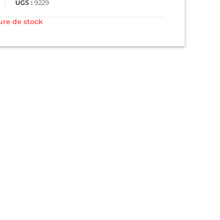
UGS :
9229
re de stock