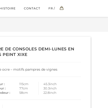
HISTOIRE
CONTACT
FR
RE DE CONSOLES DEMI-LUNES EN
S PEINT XIXE
e ocre – motifs pampres de vignes
r :
115cm
45.3inch
ur :
77cm
30.3inch
ndeur :
58cm
22.8inch