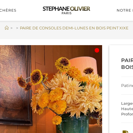
CHÈRES
NOTRE 
>
>
PAIRE DE CONSOLES DEMI-LUNES EN BOIS PEINT XIXE
PAI
BOI
Patin
Largeu
Haute
Profo